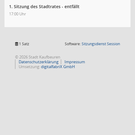
1. Sitzung des Stadtrates - entfällt
17:00 Uhr
(Wird in
1 Satz
Software:
Sitzungsdienst
Session
© 2026 Stadt Kaufbeuren
Datenschutzerklärung
Impressum
Umsetzung:
digitalfabriX GmbH