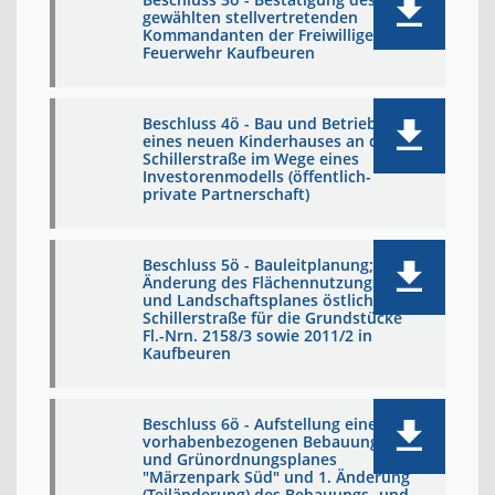
gewählten stellvertretenden
Kommandanten der Freiwilligen
Feuerwehr Kaufbeuren
Beschluss 4ö - Bau und Betrieb
eines neuen Kinderhauses an der
Schillerstraße im Wege eines
Investorenmodells (öffentlich-
private Partnerschaft)
Beschluss 5ö - Bauleitplanung;
Änderung des Flächennutzungs-
und Landschaftsplanes östlich der
Schillerstraße für die Grundstücke
Fl.-Nrn. 2158/3 sowie 2011/2 in
Kaufbeuren
Beschluss 6ö - Aufstellung eines
vorhabenbezogenen Bebauungs-
und Grünordnungsplanes
"Märzenpark Süd" und 1. Änderung
(Teiländerung) des Bebauungs- und