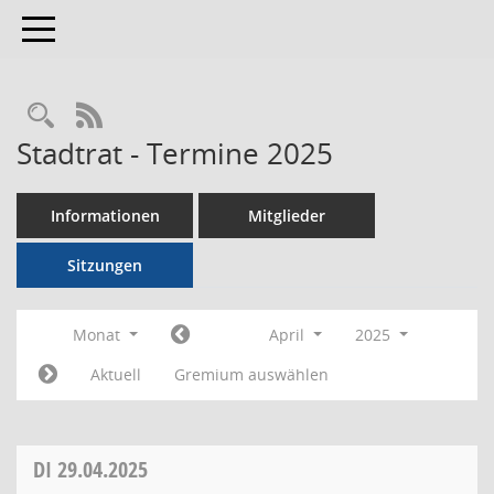
Toggle navigation
RSS-Feed
Stadtrat - Termine 2025
Informationen
Mitglieder
Sitzungen
Monat
April
2025
Aktuell
Gremium auswählen
DI
29.04.2025