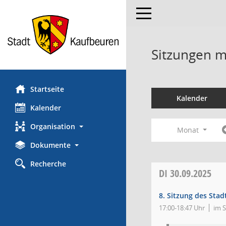
Toggle navigation
Sitzungen mi
Startseite
Kalender
Kalender
Organisation
Monat
Dokumente
Recherche
DI
30.09.2025
8. Sitzung des Stad
17:00-18:47 Uhr
im 