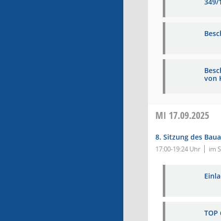
349/1
Besc
Besc
von 
MI
17.09.2025
8. Sitzung des Bau
17:00-19:24 Uhr
im S
Einl
TOP 