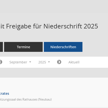
t Freigabe für Niederschrift 2025
Termine
Niederschriften
September
2025
Aktuell
trates
Sitzungssaal des Rathauses (Neubau)