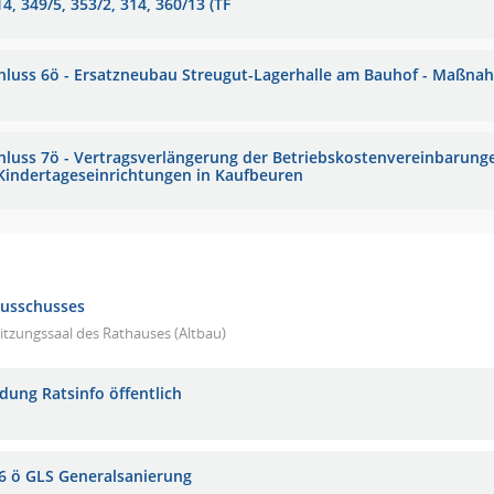
4, 349/5, 353/2, 314, 360/13 (TF
hluss 6ö - Ersatzneubau Streugut-Lagerhalle am Bauhof - Maß
hluss 7ö - Vertragsverlängerung der Betriebskostenvereinbarung
Kindertageseinrichtungen in Kaufbeuren
ausschusses
itzungssaal des Rathauses (Altbau)
adung Ratsinfo öffentlich
6 ö GLS Generalsanierung