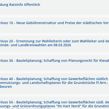
adung Ratsinfo öffentlich
hluss 1ö - Neue Gebührenstruktur und Preise der städtischen Ve
hluss 2ö - Ernennung zur Wahlleiterin oder zum Wahlleiter und de
inde- und Landkreiswahlen am 08.03.2026
hluss 3ö - Bauleitplanung; Schaffung von Planungsrecht für Kies
hluss 4ö - Bauleitplanung; Schaffung von Gewerbeflächen südlich 
hennutzungs- und Landschaftsplanes für die Grundstücke Fl.Nrn.: 
beuren
hluss 5ö - Bauleitplanung; Schaffung von Gewerbeflächen südl. der
uungs- und Grünordnungsplanes "Im Hart Nord" für die Grundstücke 