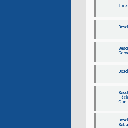
Einl
Besc
Besc
Geme
Besc
Besc
Fläc
Ober
Besc
Beba