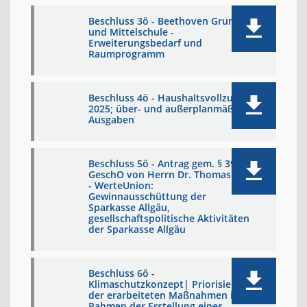
Beschluss 3ö - Beethoven Grund-
und Mittelschule -
Erweiterungsbedarf und
Raumprogramm
Beschluss 4ö - Haushaltsvollzug
2025; über- und außerplanmäßige
Ausgaben
Beschluss 5ö - Antrag gem. § 39
GeschO von Herrn Dr. Thomas Jahn
- WerteUnion:
Gewinnausschüttung der
Sparkasse Allgäu,
gesellschaftspolitische Aktivitäten
der Sparkasse Allgäu
Beschluss 6ö -
Klimaschutzkonzept| Priorisierung
der erarbeiteten Maßnahmen im
Rahmen der Erstellung eines