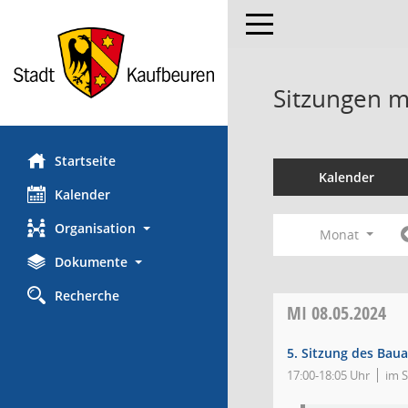
Toggle navigation
Sitzungen mi
Startseite
Kalender
Kalender
Organisation
Monat
Dokumente
Recherche
MI
08.05.2024
5. Sitzung des Bau
17:00-18:05 Uhr
im S