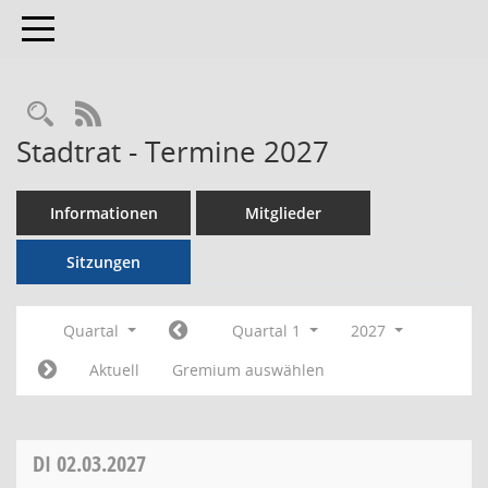
Toggle navigation
RSS-Feed
Stadtrat - Termine 2027
Informationen
Mitglieder
Sitzungen
Quartal
Quartal 1
2027
Aktuell
Gremium auswählen
DI
02.03.2027