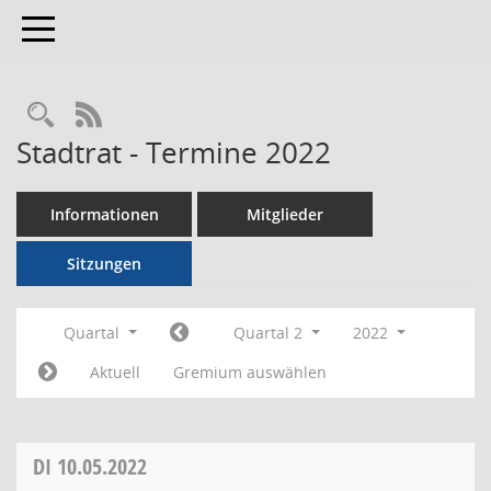
Toggle navigation
RSS-Feed
Stadtrat - Termine 2022
Informationen
Mitglieder
Sitzungen
Quartal
Quartal 2
2022
Aktuell
Gremium auswählen
DI
10.05.2022